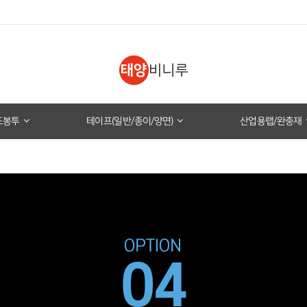
도봉투
테이프(일반/종이/양면)
산업용랩/완충재