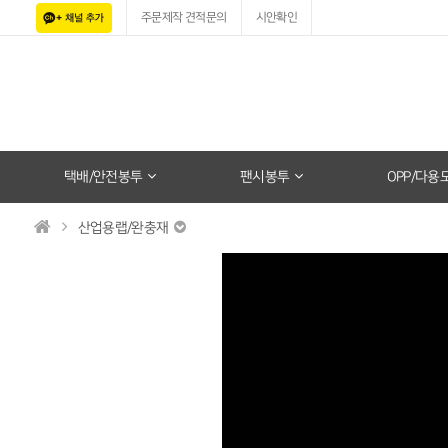
주문제작 견적문의
시안확인
택배/안전봉투
팬시봉투
OPP/다용
산업용랩/완충재