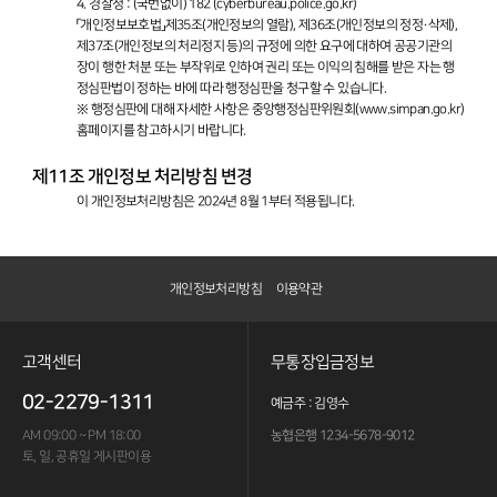
4. 경찰청 : (국번없이) 182 (cyberbureau.police.go.kr)
「개인정보보호법」제35조(개인정보의 열람), 제36조(개인정보의 정정·삭제),
제37조(개인정보의 처리정지 등)의 규정에 의한 요구에 대하여 공공기관의
장이 행한 처분 또는 부작위로 인하여 권리 또는 이익의 침해를 받은 자는 행
정심판법이 정하는 바에 따라 행정심판을 청구할 수 있습니다.
※ 행정심판에 대해 자세한 사항은 중앙행정심판위원회(
www.simpan.go.kr)
홈페이지를 참고하시기 바랍니다.
제11조 개인정보 처리방침 변경
이 개인정보처리방침은 2024년 8월 1부터 적용됩니다.
개인정보처리방침
이용약관
고객센터
무통장입금정보
02-2279-1311
예금주 : 김영수
AM 09:00 ~ PM 18:00
농협은행 1234-5678-9012
토, 일, 공휴일 게시판이용