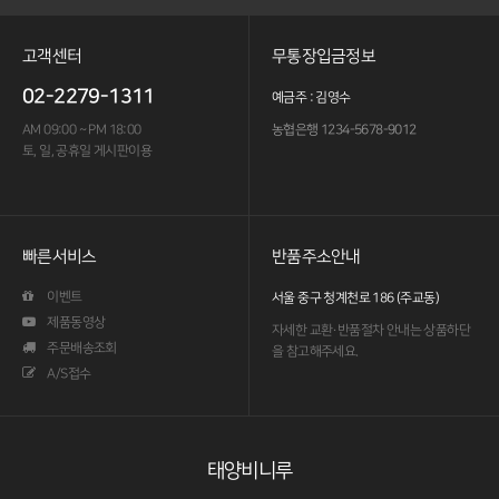
고객센터
무통장입금정보
02-2279-1311
예금주 : 김영수
AM 09:00 ~ PM 18:00
농협은행 1234-5678-9012
토, 일, 공휴일 게시판이용
빠른서비스
반품주소안내
이벤트
서울 중구 청계천로 186 (주교동)
제품동영상
자세한 교환·반품절차 안내는
상품하단
주문배송조회
을 참고해주세요.
A/S접수
태양비니루