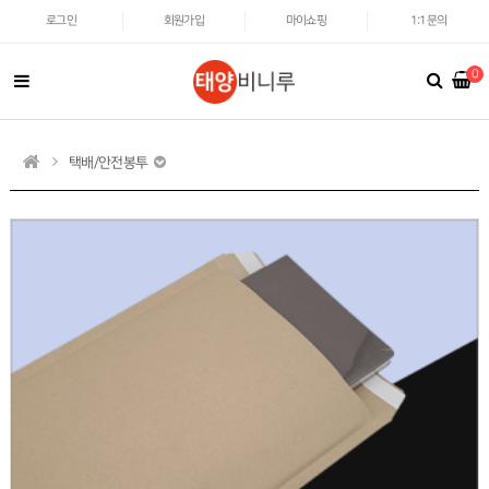
로그인
회원가입
마이쇼핑
1:1문의
0
택배/안전봉투