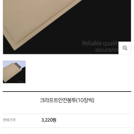
크라프트안전봉투(10장씩)
3,220원
판매가격